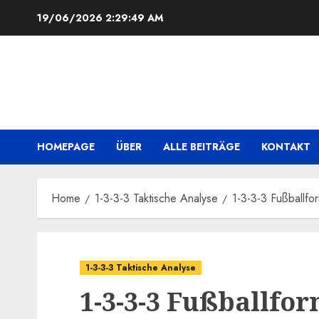
Skip
19/06/2026
2:29:50 AM
to
content
HOMEPAGE
ÜBER
ALLE BEITRÄGE
KONTAKT
Home
1-3-3-3 Taktische Analyse
1-3-3-3 Fußballfo
1-3-3-3 Taktische Analyse
1-3-3-3 Fußballfor